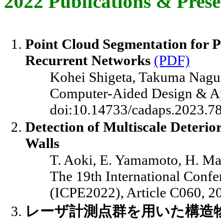
2022 Publications & Prese
Point Cloud Segmentation for Pip
Recurrent Networks
(PDF)
Kohei Shigeta, Takuma Nagu
Computer-Aided Design & App
doi:10.14733/cadaps.2023.7
Detection of Multiscale Deteri
Walls
T. Aoki, E. Yamamoto, H. M
The 19th International Confe
(ICPE2022), Article C060, 2
レーザ計測点群を用いた構造