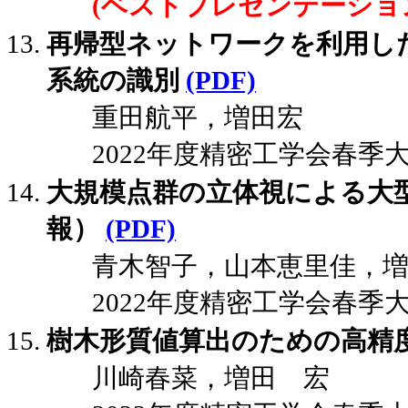
(ベストプレゼンテーショ
再帰型ネットワークを利用し
系統の識別
(PDF)
重田航平，増田宏
2022年度精密工学会春季大会講演
大規模点群の立体視による大
報）
(PDF)
青木智子，山本恵里佳，
2022年度精密工学会春季大会講演
樹木形質値算出のための高精
川崎春菜，増田 宏