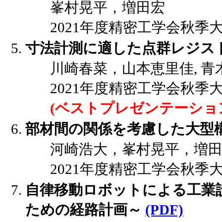
峯村晃平，増田宏
2021年度精密工学会秋季大会講演
寸法計測に適した点群レジス
川崎春菜，山本恵里佳, 青
2021年度精密工学会秋季大会講演
(ベストプレゼンテーショ
部材間の関係を考慮した大型
河崎浩大，峯村晃平，増
2021年度精密工学会秋季大会講演
自律移動ロボットによる工業
ための経路計画～
(PDF)