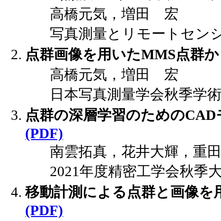
高橋元気，増田 宏
写真測量とリモートセンシング 60 
点群画像を用いたMMS点群
高橋元気，増田 宏
日本写真測量学会秋季学術講演会, 
点群の深層学習のためのCA
(PDF)
南雲拓真，花井大輝，重
2021年度精密工学会秋季大会講演
移動計測による点群と画像を用
(PDF)