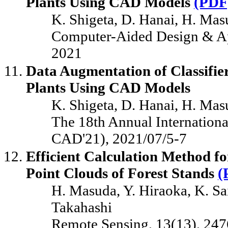
Plants Using CAD Models
(PDF
K. Shigeta, D. Hanai, H. Mas
Computer-Aided Design & App
2021
Data Augmentation of Classifie
Plants Using CAD Models
K. Shigeta, D. Hanai, H. Mas
The 18th Annual Internation
CAD'21), 2021/07/5-7
Efficient Calculation Method fo
Point Clouds of Forest Stands
(
H. Masuda, Y. Hiraoka, K. Sai
Takahashi
Remote Sensing, 13(13), 247