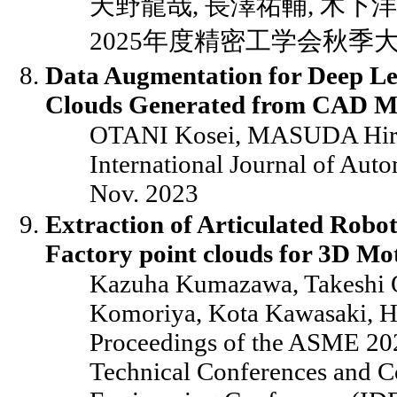
天野龍哉, 長澤祐輔, 木下洋
2025年度精密工学会秋季大会講演
Data Augmentation for Deep Lea
Clouds Generated from CAD M
OTANI Kosei, MASUDA Hi
International Journal of Aut
Nov. 2023
Extraction of Articulated Rob
Factory point clouds for 3D Mo
Kazuha Kumazawa, Takeshi O
Komoriya, Kota Kawasaki, H
Proceedings of the ASME 202
Technical Conferences and C