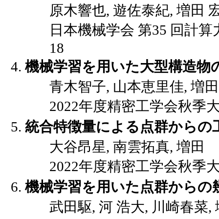
原木響也, 遊佐泰紀, 増田 
日本機械学会 第35 回計算力学講演
18
機械学習を用いた大型構造物
青木智子, 山本恵里佳, 
2022年度精密工学会秋季大会講演
統合特徴量による点群からの
大谷昂星, 南雲拓真, 増田
2022年度精密工学会秋季大会講演
機械学習を用いた点群からの
武田駆, 河 浩大, 川崎春菜,