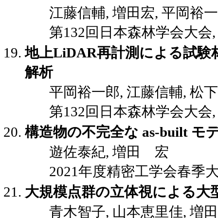
江藤信輔, 増田宏, 平岡裕
第132回日本森林学会大会, F1,
地上LiDAR再計測による試
解析
平岡裕一郎, 江藤信輔, 松
第132回日本森林学会大会, P-16
構造物の不完全な as-buil
遊佐泰紀, 増田 宏
2021年度精密工学会春季大会講演
大規模点群の立体視による大
青木智子, 山本恵里佳, 増